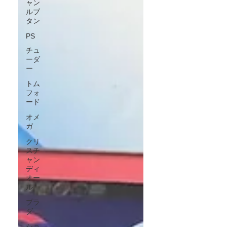
ャン
ルブ
タン
PS
チュ
ーダ
ー
トム
フォ
ード
オメ
ガ
クリ
スチ
ャン
ディ
オー
ル
プラ
ダ
ショ