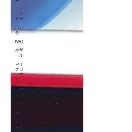
ニン
テン
ドー
バカ
ラ
IWC
カザ
ール
マイ
クロ
ソフ
ト
ゴー
プロ
フェ
ラガ
モ
セリ
ーヌ