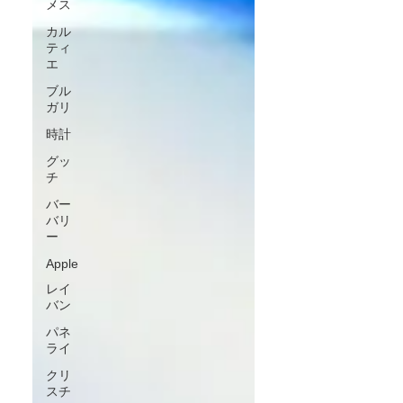
メス
カル
ティ
エ
ブル
ガリ
時計
グッ
チ
バー
バリ
ー
Apple
レイ
バン
パネ
ライ
クリ
スチ