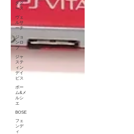
ダグ
ース
ヴェ
ルサ
ーチ
ジョ
ンロ
ブ
ジャ
ステ
ィン
デイ
ビス
ボー
ム&メ
ルシ
エ
BOSE
フェ
ンデ
ィ