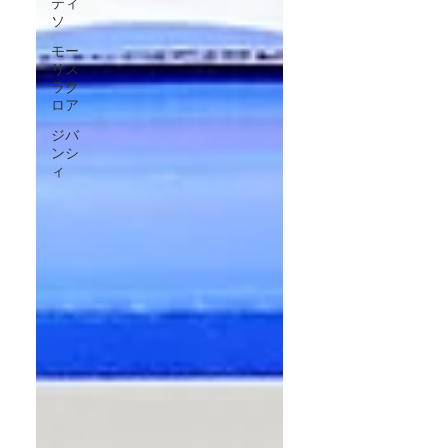
ティ
で、こちら...
ソ
モー
リス
ラク
ロア
ジバ
ンシ
ィ