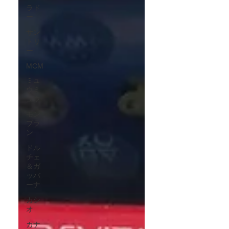
ラド
ー
サン
トリ
ー
MCM
ミュ
ウミ
ュウ
モン
ブラ
ン
ドル
チェ
＆ガ
ッバ
ーナ
カシ
オ
カナ