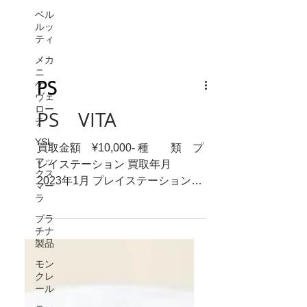
ベル
ルッ
ティ
メカ
ニ
ケ・
ヴェ
ロー
PS
チ
YSL
PS VITA
マッ
クス
買取金額 ¥10,000- 種 類 プ
マー
レイステーション 買取年月
ラ
2023年1月 プレイステーション、
プラ
ヴィータ お売り頂きありがとうご
チナ
製品
ざいます。 PS5やポータブルの
VITAなど、ゲーム機も買取可能で
モン
クレ
す。ほかにも、買取でお得なLINE
ール
クーポンも発行しておりますの