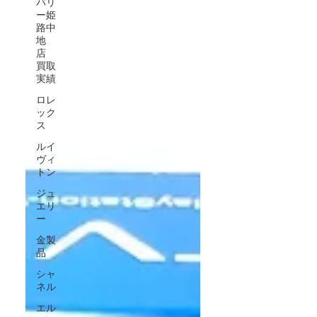
バリ
ー姫
路中
地
店
買取
実績
ロレ
ック
ス
ルイ
ヴィ
トン
ジュ
エリ
ー
金製
品
シャ
ネル
エル