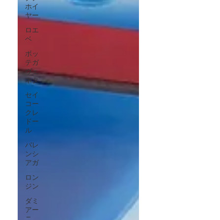
ホイ
ヤー
ロエ
ベ
ボッ
テガ
ヴェ
ネタ
セイ
コー
クレ
ドー
ル
バレ
ンシ
アガ
ロン
ジン
ダミ
アー
ニ