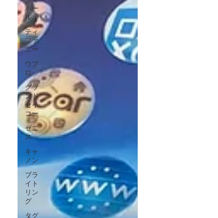
パー
ル
ティ
ファ
ニー
ウブ
ロ
グラ
ンド
セイ
コー
ゼニ
ス
キャ
ノン
ブラ
イト
リン
グ
タグ