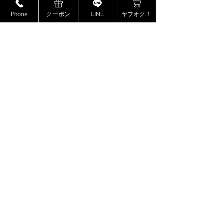
Dolce&Gabbana LOEWE
Phone
クーポン
LINE
ヤフオク！
MIUMIU GIORGIO ARMANI
LANVIN
TIFFANY&Co.
BURBERRY BALENCIAGA CALVIN
KLEIN Samantha Thavasa 4℃
SWAROVSKI DIESEL dunhill FURLA
Vivienne Westwood agnes b.
Orobianco Baccarat MCM
VERSACE MONTBLANC ANNA
SUI BALLY Jimmy Choo MARC
JACOBS Tod’s LONGCHAMP kate
spade MICHAEL KORS
HUNTING WORLD NINA RICCI
PORTER
ROLEX OMEGA Tag Heuer