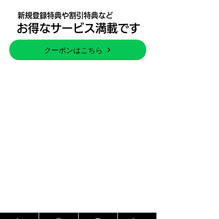
​新規登録特典や割引特典など
​お得なサービス満載です
クーポンはこちら
​主な取り扱いブランド
LOUIS VUITTON HERMÈS
CHANEL GUCCI FENDI Dior
PRADA Bottega Veneta BVLGARI
CELINE COACH Salvatore
Ferragamo Yves Saint Laurent
VALENTINO GIVENCHY Chloe