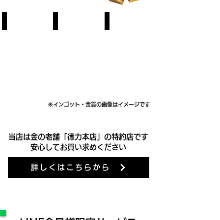
インゴット
金貨
喜平
徳
メ
喜
力
ー
平
本
プ
ネ
店
ル・
ッ
イ
ウ
ク
​※インゴット・金貨の画像はイメージです
ン
ィ
レ
​当店は金の老舗「徳力本店」の特約店です
ゴ
ー
ス・
安心してお買い求めください
ッ
ン
ブ
詳しくはこちらから
ト
金
レ
販
貨
ス
売
販
販