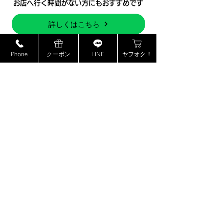
​お店へ行く時間がない方にもおすすめです
詳しくはこちら
​査定・見積り・相談はすべて無料です
Phone
クーポン
LINE
ヤフオク！
毎月のキャンペーンなどお得
な情報もゲットできます♪
LINE​友だち追加は
こちらから