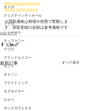
https://www.kinburry-
オメガ
himeji.com/coupon
クリスチャンディオール
※買取価格は相場や状態で変動しま
プラダ
す　買取実績の金額は参考価格です
ショパール
ロレックス
ティファニー
ウブロ
グランドセイコー
すべて表示
最新記事
ゼニス
キャノン
ブライトリング
タグホイヤー
ロエベ
ボッテガヴェネタ