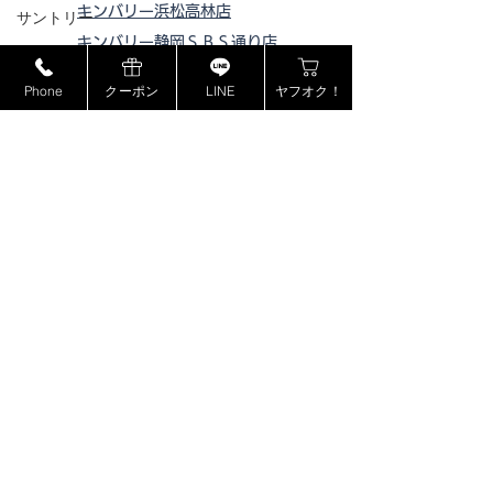
キンバリー浜松高林店
サントリー
キンバリー静岡ＳＢＳ通り店
MCM
キンバリー藤枝インター店
Phone
クーポン
LINE
ヤフオク！
ミュウミュウ
ピックアップ浜松西伊場店
モンブラン
ピックアップ掛川
店
ピックアップ磐田店
ドルチェ＆ガッバーナ
ピックアップ浜松宮竹店
カシオ
ピックアップ藤枝高洲店
カナダグース
ピックアップ静岡登呂店
ヴェルサーチ
ジョンロブ
ジャスティンデイビス
ボーム&メルシエ
​特定商取引法に基づく表記
BOSE
プライバシーポリシー
フェンディ