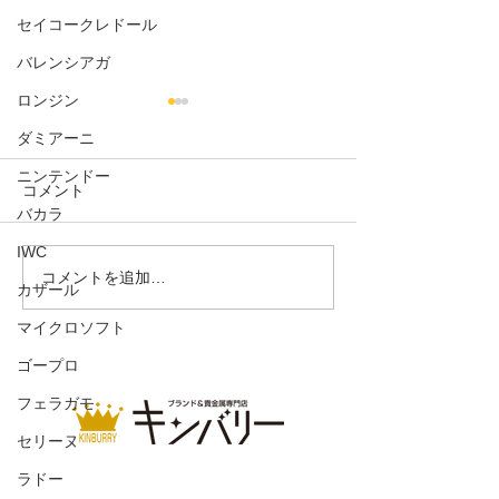
セイコークレドール
バレンシアガ
ロンジン
ダミアーニ
ニンテンドー
コメント
バカラ
サブマリーナデイト
デイトジャスト1
IWC
コメントを追加…
カザール
マイクロソフト
ゴープロ
フェラガモ
セリーヌ
ラドー