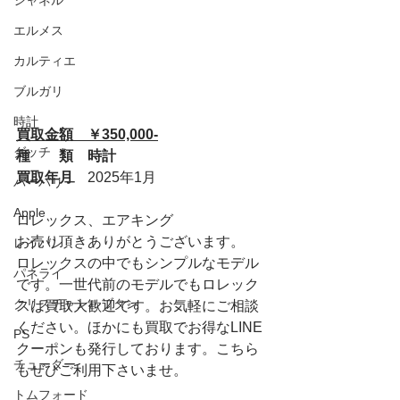
シャネル
エルメス
カルティエ
ブルガリ
時計
買取金額　￥350,000-
グッチ
種　　類　時計
買取年月　
2025年1月
バーバリー
Apple
ロレックス、エアキング
お売り頂きありがとうございます。
レイバン
ロレックスの中でもシンプルなモデル
パネライ
です。一世代前のモデルでもロレック
クリスチャンルブタン
スは買取大歓迎です。お気軽にご相談
ください。ほかにも買取でお得なLINE
PS
クーポンも発行しております。こちら
チューダー
もぜひご利用下さいませ。
トムフォード