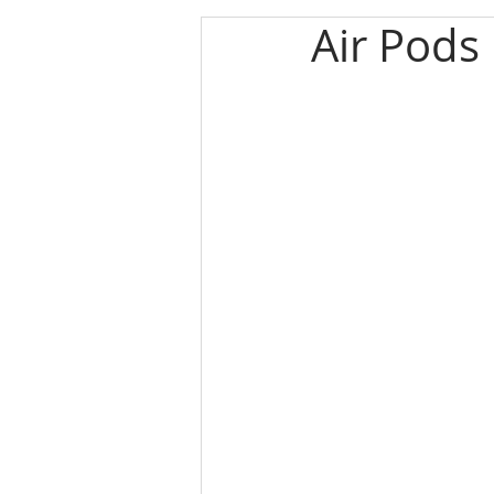
Air Pods
エルメス
カルティエ
パネライ
クリスチャン
クリスチャンディオール
ゼニス
キャノン
ブ