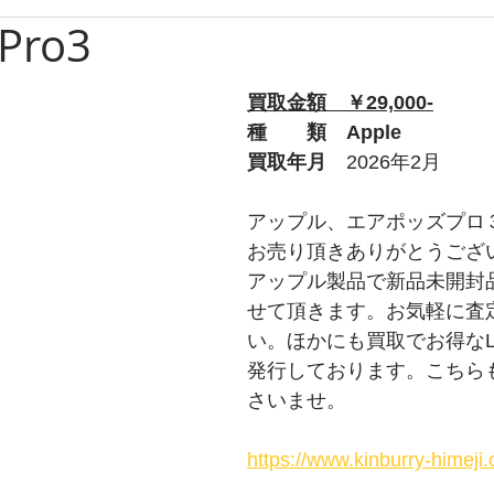
 Pro3
ブルガリ
時計
グッチ
バーバリー
Apple
買取金額　￥29,000-
ルブタン
PS
チューダー
トムフォード
オ
種　　類　Apple
買取年月　
2026年2月
プラダ
ショパール
ティファニー
ウブロ
アップル、エアポッズプロ
お売り頂きありがとうござ
アップル製品で新品未開封
ライトリング
タグホイヤー
ロエベ
せて頂きます。お気軽に査
い。ほかにも買取でお得なL
発行しております。こちら
さいませ。
https://www.kinburry-himej