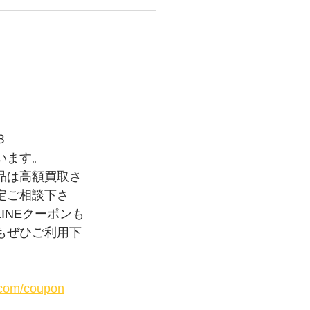
レイバン
メガ
グランドセイコー
３
います。
品は高額買取さ
定ご相談下さ
INEクーポンも
もぜひご利用下
i.com/coupon