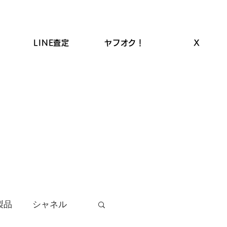
LINE査定
ヤフオク！
X
ROLEX高価買取
LINEクーポン
お品物の買取
製品
シャネル