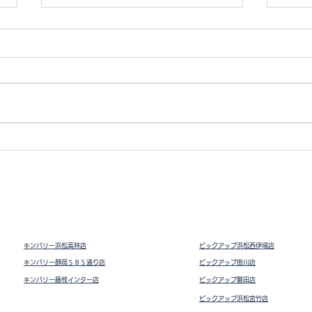
iPh
iPhone12 mini 64GB
キンバリー浜松高林店
ピックアップ浜松西伊場店
キンバリー静岡ＳＢＳ通り店
ピックアップ掛川
店
キンバリー藤枝インター店
ピックアップ磐田店
ピックアップ浜松宮竹店