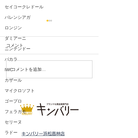
セイコークレドール
バレンシアガ
ロンジン
ダミアーニ
コメント
ニンテンドー
iPhone14 128G
バカラ
iPhone12 mini 64GB
コメントを追加…
IWC
カザール
マイクロソフト
ゴープロ
フェラガモ
セリーヌ
ラドー
キンバリー浜松高林店