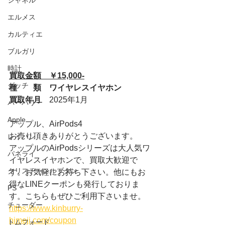
シャネル
エルメス
カルティエ
ブルガリ
時計
買取金額　￥15,000-
グッチ
種　　類　ワイヤレスイヤホン
買取年月　
2025年1月
バーバリー
Apple
アップル、AirPods4
お売り頂きありがとうございます。
レイバン
アップルのAirPodsシリーズは大人気ワ
パネライ
イヤレスイヤホンで、買取大歓迎で
クリスチャンルブタン
す。お気軽にお持ち下さい。他にもお
得なLINEクーポンも発行しておりま
PS
す。こちらもぜひご利用下さいませ。
チューダー
https://www.kinburry-
himeji.com/coupon
トムフォード