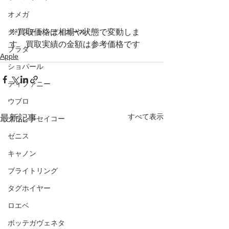
オメガ
クリスチャンディオール
※買取価格は相場や状態で変動しま
す　買取実績の金額は参考価格です
プラダ
Apple
ショパール
ティファニー
ウブロ
すべて表示
最新記事
グランドセイコー
ゼニス
キャノン
ブライトリング
タグホイヤー
ロエベ
ボッテガヴェネタ