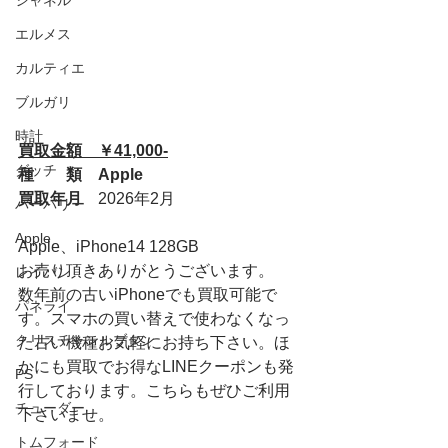
シャネル
エルメス
カルティエ
ブルガリ
時計
買取金額　￥41,000-
グッチ
種　　類　Apple
買取年月　
2026年2月
バーバリー
Apple
Apple、iPhone14 128GB
お売り頂きありがとうございます。
レイバン
数年前の古いiPhoneでも買取可能で
パネライ
す。スマホの買い替えで使わなくなっ
クリスチャンルブタン
た古い機種お気軽にお持ち下さい。ほ
かにも買取でお得なLINEクーポンも発
PS
行しております。こちらもぜひご利用
チューダー
下さいませ。
トムフォード