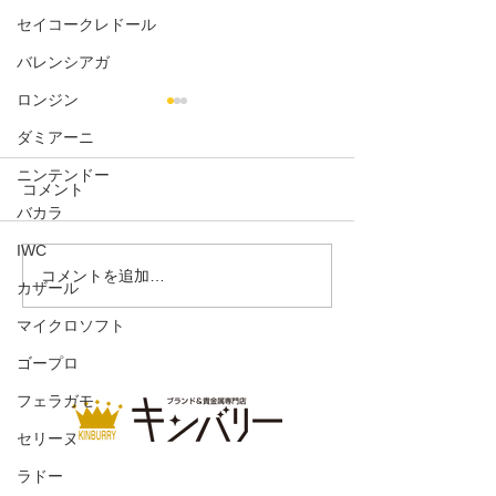
セイコークレドール
バレンシアガ
ロンジン
ダミアーニ
ニンテンドー
コメント
バカラ
IWC
iPhone12 mini 64GB
iPad 第9世代 64
コメントを追加…
カザール
デル
マイクロソフト
ゴープロ
フェラガモ
セリーヌ
ラドー