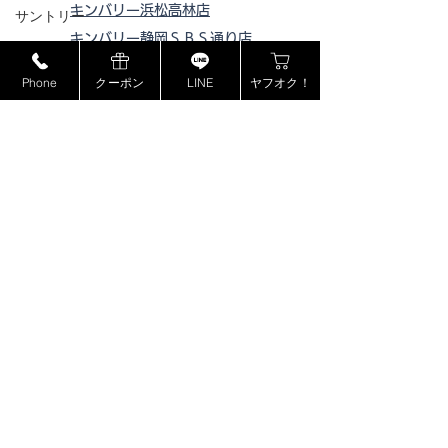
キンバリー浜松高林店
サントリー
キンバリー静岡ＳＢＳ通り店
MCM
キンバリー藤枝インター店
Phone
クーポン
LINE
ヤフオク！
ミュウミュウ
ピックアップ浜松西伊場店
モンブラン
ピックアップ掛川
店
ピックアップ磐田店
ドルチェ＆ガッバーナ
ピックアップ浜松宮竹店
カシオ
ピックアップ藤枝高洲店
カナダグース
ピックアップ静岡登呂店
ヴェルサーチ
ジョンロブ
ジャスティンデイビス
ボーム&メルシエ
​特定商取引法に基づく表記
BOSE
プライバシーポリシー
フェンディ