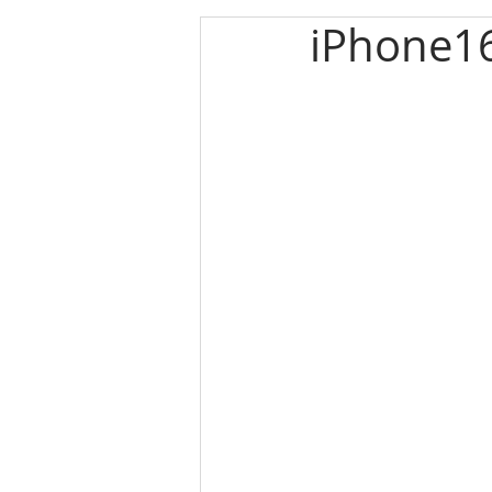
iPhone1
エルメス
カルティエ
パネライ
クリスチャン
クリスチャンディオール
ゼニス
キャノン
ブ