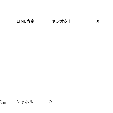
LINE査定
ヤフオク！
X
ROLEX高価買取
LINEクーポン
お品物の買取
製品
シャネル