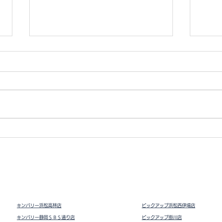
iPh
iPhone12 mini 64GB
キンバリー浜松高林店
ピックアップ浜松西伊場店
キンバリー静岡ＳＢＳ通り店
ピックアップ掛川
店