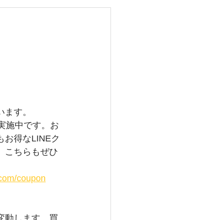
レイバン
メガ
グランドセイコー
います。
取実施中です。お
お得なLINEク
。こちらもぜひ
i.com/coupon
変動します　買