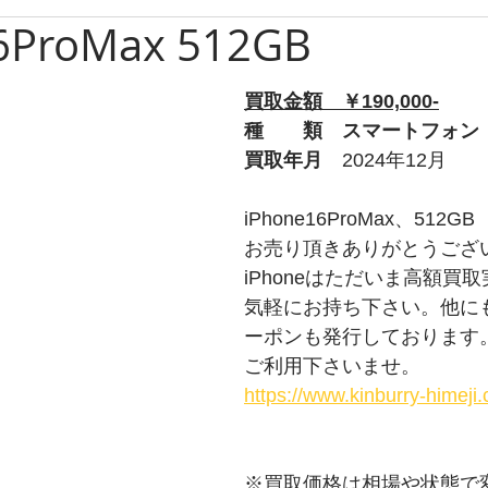
6ProMax 512GB
ブルガリ
時計
グッチ
バーバリー
Apple
買取金額　￥190,000-
ルブタン
PS
チューダー
トムフォード
オ
種　　類　スマートフォン
買取年月　
2024年12月
プラダ
ショパール
ティファニー
ウブロ
iPhone16ProMax、512GB
お売り頂きありがとうござ
iPhoneはただいま高額買
ライトリング
タグホイヤー
ロエベ
気軽にお持ち下さい。他にも
ーポンも発行しております
ご利用下さいませ。
https://www.kinburry-himej
※買取価格は相場や状態で